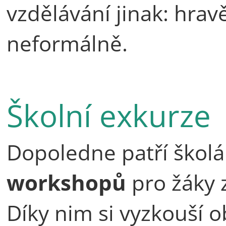
vzdělávání jinak: hravě
neformálně.
Školní exkurze
Dopoledne patří škol
workshopů
pro žáky z
Díky nim si vyzkouší o