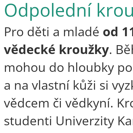
Odpolední kro
Pro děti a mladé
od 1
vědecké kroužky
. B
mohou do hloubky pon
a na vlastní kůži si vyz
vědcem či vědkyní. K
studenti Univerzity Ka