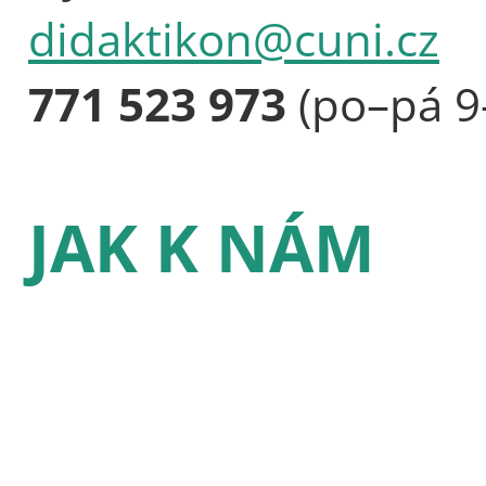
didaktikon@cuni.cz
771 523 973
(po–pá 9
JAK K NÁM