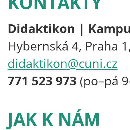
KONTAKTY
Didaktikon | Kamp
Hybernská 4, Praha 1
didaktikon@cuni.cz
771 523 973
(po–pá 9
JAK K NÁM