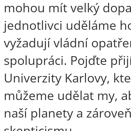
mohou mít velký dopa
jednotlivci uděláme 
vyžadují vládní opatř
spolupráci. Pojďte při
Univerzity Karlovy, kt
můžeme udělat my, ab
naší planety a zárove
skepticismu.