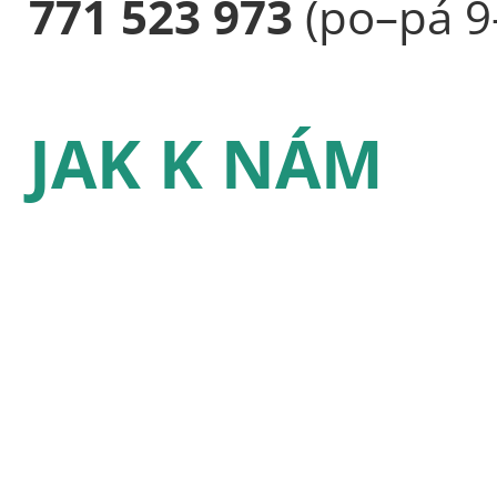
771 523 973
(po–pá 9
JAK K NÁM