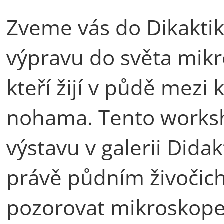
Zveme vás do Dikakti
výpravu do světa mikr
kteří žijí v půdě mez
nohama. Tento works
výstavu v galerii Dida
právě půdním živočic
pozorovat mikroskopem