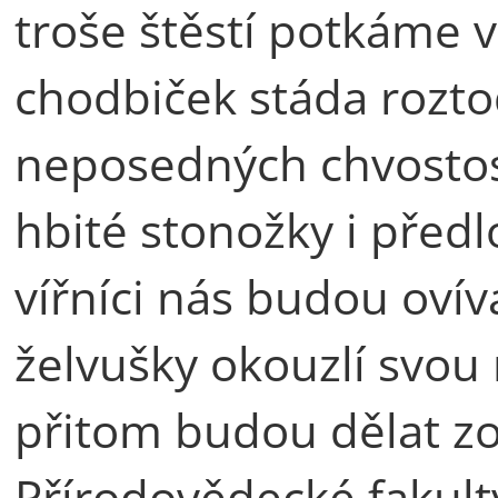
troše štěstí potkáme 
chodbiček stáda rozto
neposedných chvostosko
hbité stonožky i před
vířníci nás budou ovív
želvušky okouzlí svou
přitom budou dělat z
Přírodovědecké fakulty