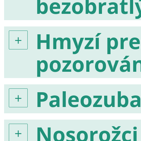
bezobratl
Hmyzí pre
pozorován
Paleozuba
Nosorožci