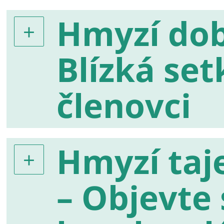
Hmyzí dob
Blízká set
členovci
Hmyzí taj
– Objevte 