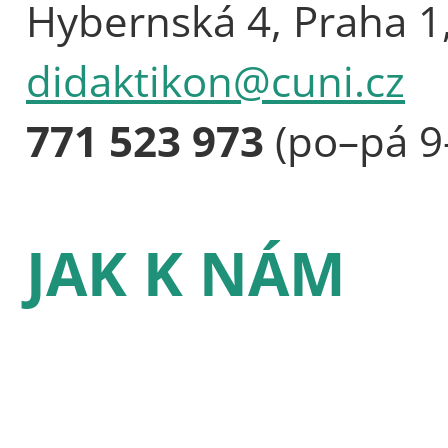
Hybernská 4, Praha 1
didaktikon@cuni.cz
771 523 973
(po–pá 9
JAK K NÁM