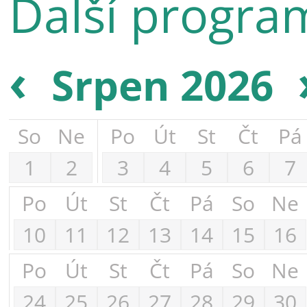
Další progra
‹
Srpen 2026
So
Ne
Po
Út
St
Čt
Pá
1
2
3
4
5
6
7
Po
Út
St
Čt
Pá
So
Ne
10
11
12
13
14
15
16
Po
Út
St
Čt
Pá
So
Ne
24
25
26
27
28
29
30