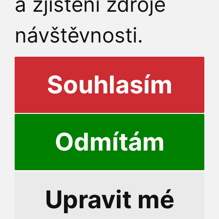
a zjištění zdroje
návštěvnosti.
Souhlasím
Odmítám
© 20
Upravit mé
Přihlášení do informační