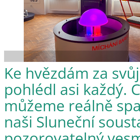
Ke hvězdám za svůj
pohlédl asi každý. 
můžeme reálně spat
naši Sluneční soust
pozorovatelný vesm