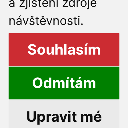
a zjištění zdroje
návštěvnosti.
Souhlasím
Odmítám
© 20
Upravit mé
Přihlášení do informační