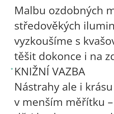
Malbu ozdobných m
středověkých ilumin
vyzkoušíme s kvašo
těšit dokonce i na z
KNIŽNÍ VAZBA
Nástrahy ale i krásu
v menším měřítku – p