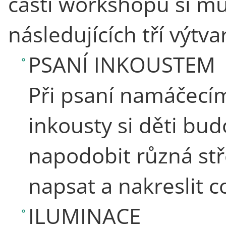
části workshopu si mů
následujících tří výtv
PSANÍ INKOUSTEM
Při psaní namáčecím
inkousty si děti bu
napodobit různá st
napsat a nakreslit c
ILUMINACE