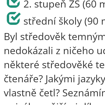
2. stupeň ZŠ (60 
střední školy (90 
Byl středověk temným
nedokázali z ničeho u
některé středověké te
čtenáře? Jakými jazyky
vlastně četl? Seznámí