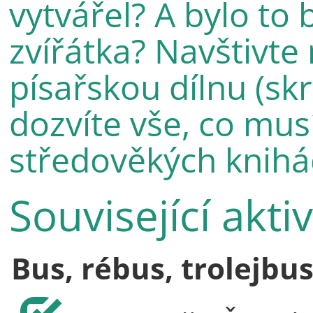
vytvářel? A bylo t
zvířátka? Navštivte
písařskou dílnu (sk
dozvíte vše, co mus
středověkých knihá
Související akti
Bus, rébus, trolejbu