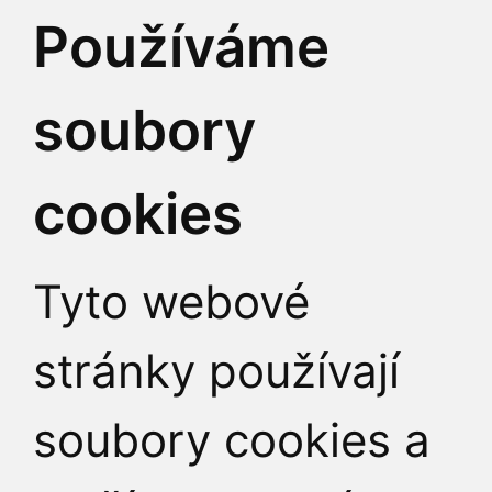
KONTAKTY
Používáme
soubory
Didaktikon | Kamp
Hybernská 4, Praha 1
cookies
didaktikon@cuni.cz
Tyto webové
771 523 973
(po–pá 9
stránky používají
soubory cookies a
JAK K NÁM