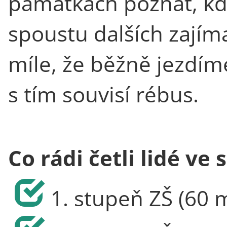
památkách poznat, kdy
spoustu dalších zajíma
míle, že běžně jezdím
s tím souvisí rébus.
Co rádi četli lidé ve
1. stupeň ZŠ (60 