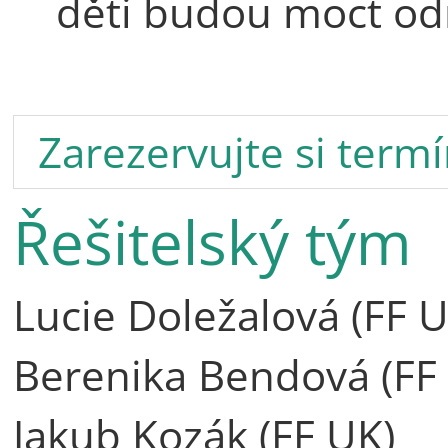
děti budou moct od
Zarezervujte si term
Řešitelský tým
Lucie Doležalová (FF U
Berenika Bendová (FF
Jakub Kozák (FF UK)