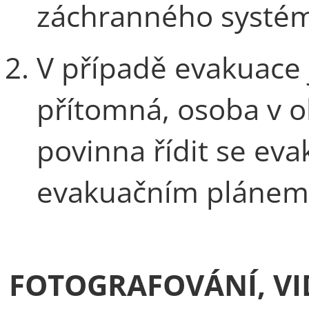
záchranného systé
V případě evakuace j
přítomná, osoba v o
povinna řídit se ev
evakuačním plánem
FOTOGRAFOVÁNÍ, V