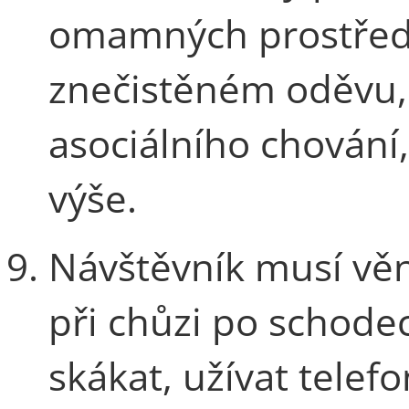
omamných prostředk
znečistěném oděvu,
asociálního chování
výše.
Návštěvník musí vě
při chůzi po schode
skákat, užívat telefo