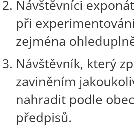
Návštěvníci exponá
při experimentování 
zejména ohleduplně
Návštěvník, který z
zaviněním jakoukoliv
nahradit podle obec
předpisů.