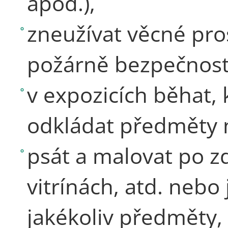
apod.),
zneužívat věcné pro
požárně bezpečnostn
v expozicích běhat, 
odkládat předměty 
psát a malovat po z
vitrínách, atd. nebo
jakékoliv předměty,