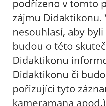
podřízeno v tomto
zájmu Didaktikonu. 
nesouhlasí, aby byl
budou o této skuteč
Didaktikonu inform
Didaktikonu či bud
pořizující tyto zázn
kameramana apod.) 