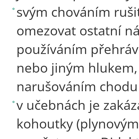
svým chováním rušit
omezovat ostatní ná
používáním přehráva
nebo jiným hlukem,
narušováním chodu a
v učebnách je zaká
kohoutky (plynovými