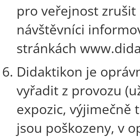
pro veřejnost zruši
návštěvníci inform
stránkách www.didak
Didaktikon je oprá
vyřadit z provozu (u
expozic, výjimečně t
jsou poškozeny, v op