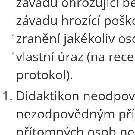
závadu ohrožující 
závadu hrozící poš
zranění jakékoliv os
vlastní úraz (na rec
protokol).
Didaktikon neodpov
nezodpovědným pří
přítomných osob ne