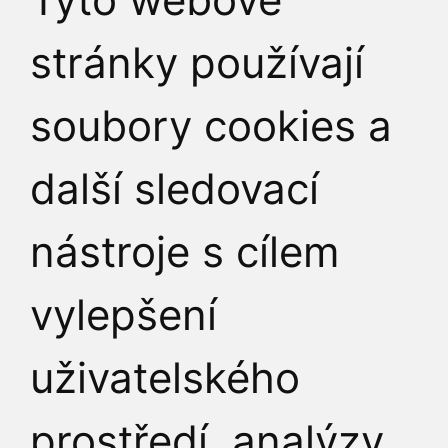
771 523 973
(po–pá 9
stránky používají
soubory cookies a
JAK K NÁM
další sledovací
nástroje s cílem
vylepšení
uživatelského
prostředí, analýzy