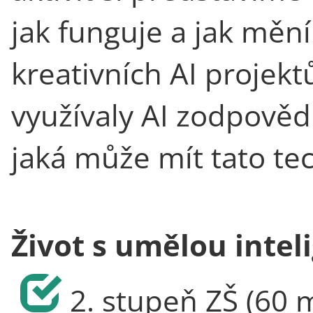
jak funguje a jak měn
kreativních AI projekt
využívaly AI zodpověd
jaká může mít tato te
Život s umělou intel
2. stupeň ZŠ (60 