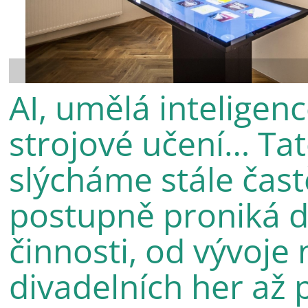
AI, umělá inteligenc
strojové učení… Ta
slýcháme stále čast
postupně proniká 
činnosti, od vývoje
divadelních her až p