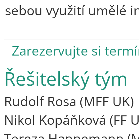
sebou využití umělé in
Zarezervujte si term
Řešitelský tým
Rudolf Rosa (MFF UK)
Nikol Kopáňková (FF U
Tereza Hannemann (M