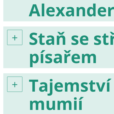
Alexande
Staň se s
písařem
Tajemství
mumií