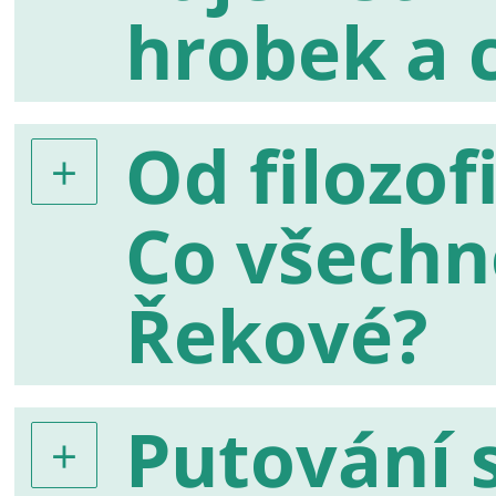
hrobek a
Od filozof
Co všechn
Řekové?
Putování 