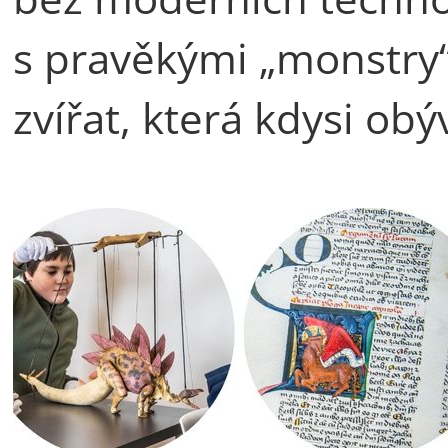
s pravěkými „monstry“
zvířat, která kdysi obý