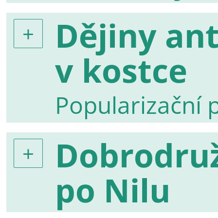
Dějiny an
v kostce
Popularizační 
Dobrodru
po Nilu