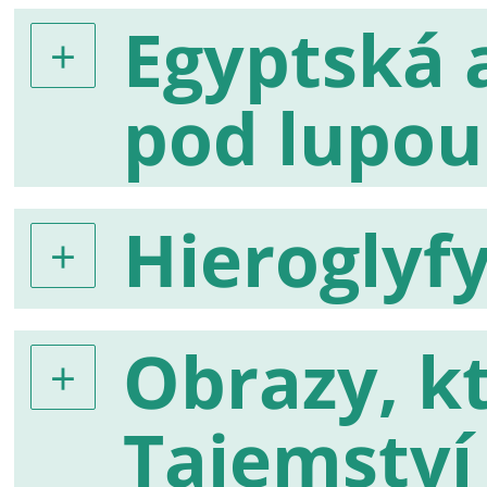
Egyptská 
pod lupou
Hieroglyf
Obrazy, kt
Tajemství