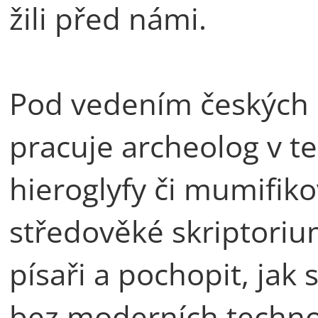
žili před námi.
Pod vedením českých e
pracuje archeolog v te
hieroglyfy či mumifiko
středověké skriptoriu
písaři a pochopit, jak 
bez moderních technolo