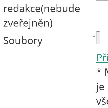
redakce(nebude
zveřejněn)
Soubory
Př
* 
je
vš