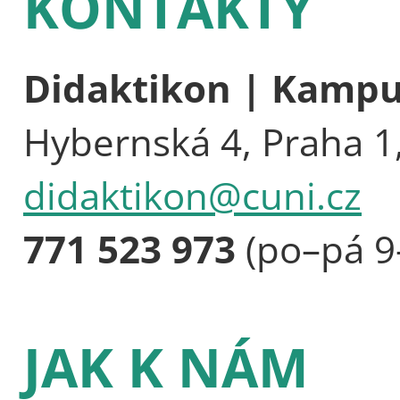
KONTAKTY
Didaktikon | Kamp
Hybernská 4, Praha 1
didaktikon@cuni.cz
771 523 973
(po–pá 9
JAK K NÁM