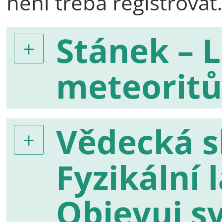
není třeba registrovat
Stánek – L
meteoritů
Vědecká s
Fyzikální 
Objevuj s