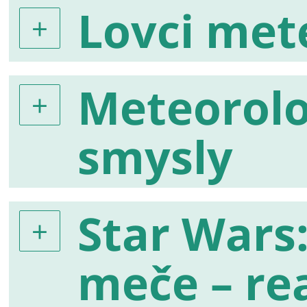
Lovci met
Meteorolo
smysly
Star Wars:
meče – rea