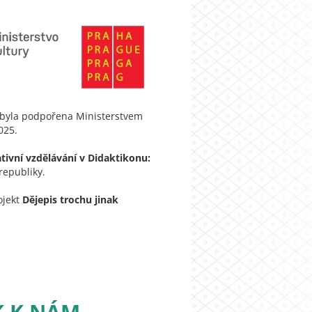
 byla podpořena Ministerstvem
025.
tivní vzdělávání v Didaktikonu:
republiky.
ojekt
Dějepis trochu jinak
K K NÁM