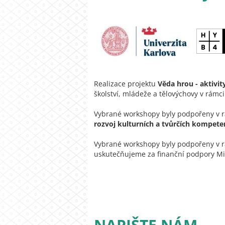
Realizace projektu
Věda hrou - aktivi
školství, mládeže a tělovýchovy v rámc
Vybrané workshopy byly podpořeny v rám
rozvoj kulturních a tvůrčích kompete
Vybrané workshopy byly podpořeny v rá
uskutečňujeme za finanční podpory Min
NAPIŠTE NÁM