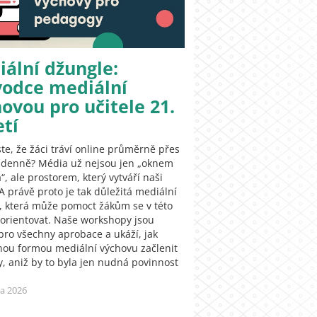
ální džungle:
vodce mediální
ovou pro učitele 21.
etí
ste, že žáci tráví online průměrně přes
 denně? Média už nejsou jen „oknem
“, ale prostorem, který vytváří naši
 A právě proto je tak důležitá mediální
, která může pomoct žákům se v této
 zorientovat. Naše workshopy jsou
pro všechny aprobace a ukáží, jak
nou formou mediální výchovu začlenit
y, aniž by to byla jen nudná povinnost
na 2026