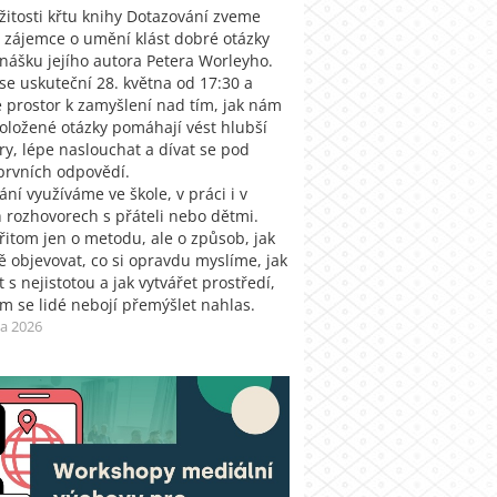
ežitosti křtu knihy Dotazování zveme
 zájemce o umění klást dobré otázky
nášku jejího autora Petera Worleyho.
 se uskuteční 28. května od 17:30 a
 prostor k zamyšlení nad tím, jak nám
oložené otázky pomáhají vést hlubší
ry, lépe naslouchat a dívat se pod
prvních odpovědí.
ní využíváme ve škole, v práci i v
 rozhovorech s přáteli nebo dětmi.
řitom jen o metodu, ale o způsob, jak
ě objevovat, co si opravdu myslíme, jak
 s nejistotou a jak vytvářet prostředí,
ém se lidé nebojí přemýšlet nahlas.
na 2026