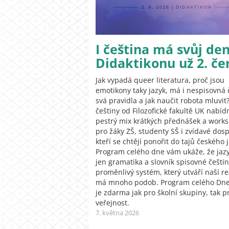
I čeština má svůj den
Didaktikonu už 2. če
Jak vypadá queer literatura, proč jsou
emotikony taky jazyk, má i nespisovná 
svá pravidla a jak naučit robota mluvit
češtiny od Filozofické fakultě UK nabíd
pestrý mix krátkých přednášek a work
pro žáky ZŠ, studenty SŠ i zvídavé dosp
kteří se chtějí ponořit do tajů českého 
Program celého dne vám ukáže, že jaz
jen gramatika a slovník spisovné češtin
proměnlivý systém, který utváří naší re
má mnoho podob. Program celého Dne
je zdarma jak pro školní skupiny, tak p
veřejnost.
7. května 2026