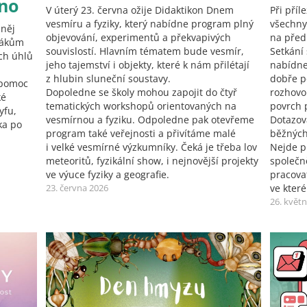
no
V úterý 23. června ožije Didaktikon Dnem
Při příl
vesmíru a fyziky, který nabídne program plný
všechny
 něj
objevování, experimentů a překvapivých
na před
žákům
souvislostí. Hlavním tématem bude vesmír,
Setkání
ých úhlů
jeho tajemství i objekty, které k nám přilétají
nabídne
z hlubin sluneční soustavy.
dobře p
 pomoc
Dopoledne se školy mohou zapojit do čtyř
rozhovo
ké
tematických workshopů orientovaných na
povrch 
yfu,
vesmírnou a fyziku. Odpoledne pak otevřeme
Dotazová
ka po
program také veřejnosti a přivítáme malé
běžných
i velké vesmírné výzkumníky. Čeká je třeba lov
Nejde p
meteoritů, fyzikální show, i nejnovější projekty
společn
ve výuce fyziky a geografie.
pracovat
23. června 2026
ve kter
26. květ