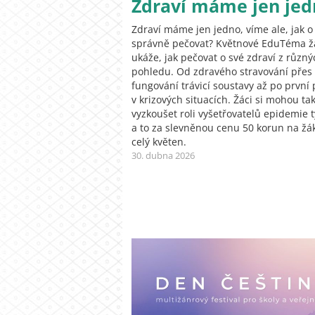
Zdraví máme jen jed
Zdraví máme jen jedno, víme ale, jak o
správně pečovat? Květnové EduTéma 
ukáže, jak pečovat o své zdraví z různ
pohledu. Od zdravého stravování přes
fungování trávicí soustavy až po první
v krizových situacích. Žáci si mohou ta
vyzkoušet roli vyšetřovatelů epidemie t
a to za slevněnou cenu 50 korun na žá
celý květen.
30. dubna 2026