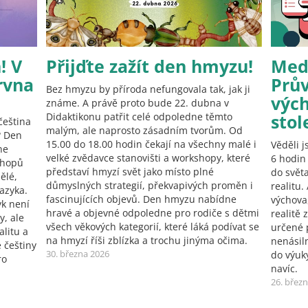
! V
Přijďte zažít den hmyzu!
Medi
rvna
Prů
Bez hmyzu by příroda nefungovala tak, jak ji
vých
známe. A právě proto bude 22. dubna v
Didaktikonu patřit celé odpoledne těmto
stol
čeština
malým, ale naprosto zásadním tvorům. Od
? Den
15.00 do 18.00 hodin čekají na všechny malé i
Věděli j
ne
velké zvědavce stanovišti a workshopy, které
6 hodin
shopů
představí hmyzí svět jako místo plné
do světa
ělé,
důmyslných strategií, překvapivých proměn i
realitu.
jazyka.
fascinujících objevů. Den hmyzu nabídne
výchova
yk není
hravé a objevné odpoledne pro rodiče s dětmi
realitě
y, ale
všech věkových kategorií, které láká podívat se
určené 
alitu a
na hmyzí říši zblízka a trochu jinýma očima.
nenásil
 češtiny
30. března 2026
do výuk
ro
navíc.
26. břez