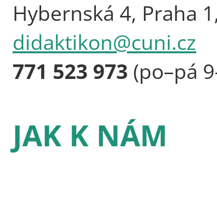
Hybernská 4, Praha 1
didaktikon@cuni.cz
771 523 973
(po–pá 9
JAK K NÁM