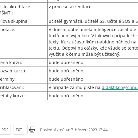
íslo akreditace
v procesu akreditace
MŠMT::
ílová skupina:
učitelé gymnázií, učitelé SŠ, učitelé SOŠ a
notace:
V dnešní době umělá inteligence zasahuje d
textů není výjimkou. V takových případech
texty. Kurz účastníkům nabídne náhled na 
textu. Odpoví na otázky, kde všude se tento
využít a k čemu může být užitečný.
ena kurzu:
bude upřesněno
ozsah kurzu:
bude upřesněno
ermíny:
bude upřesněno
řihlašování:
V případě zájmu pište na
didaktikon@cuni.
etaily kurzu:
bude upřesněno
Poslední změna: 7. březen 2023 17:44
PDF
TXT