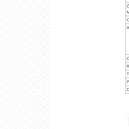
Č
C
A
C
R
T
P
D