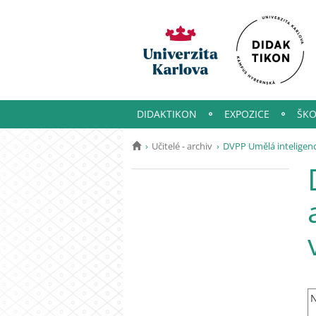
DIDAKTIKON
EXPOZICE
ŠKO
Učitelé - archiv
DVPP Umělá inteligenc
N