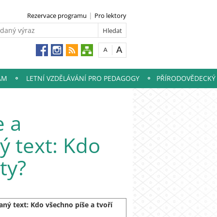
Rezervace programu
Pro lektory
AM
LETNÍ VZDĚLÁVÁNÍ PRO PEDAGOGY
PŘÍRODOVĚDECKÝ
e a
 text: Kdo
ty?
ný text: Kdo všechno píše a tvoří