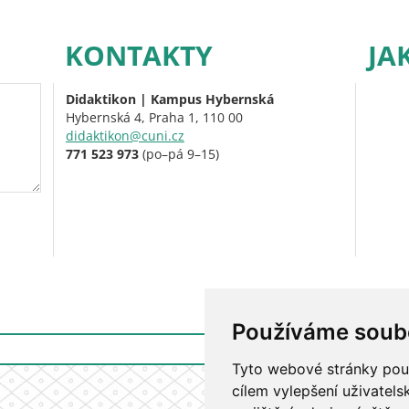
KONTAKTY
JA
Didaktikon | Kampus Hybernská
Hybernská 4, Praha 1, 110 00
didaktikon@cuni.cz
771 523 973
(po–pá 9–15)
Používáme soub
Přihlášení do i
Tyto webové stránky použí
cílem vylepšení uživatel