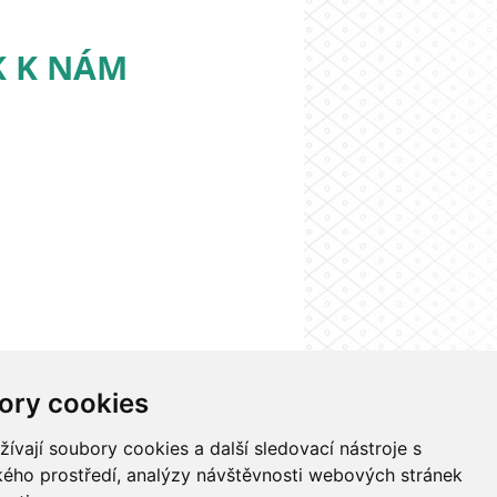
K K NÁM
ory cookies
nformačního systému UK
Nastavení cookies
vají soubory cookies a další sledovací nástroje s
ského prostředí, analýzy návštěvnosti webových stránek