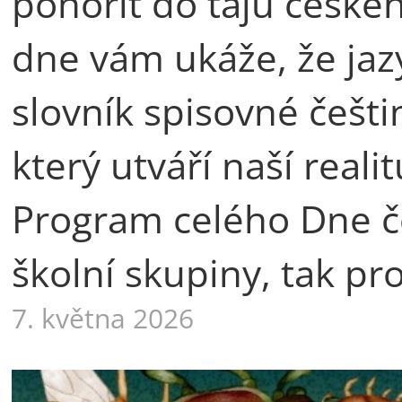
ponořit do tajů české
dne vám ukáže, že jaz
slovník spisovné češti
který utváří naší rea
Program celého Dne če
školní skupiny, tak pr
7. května 2026