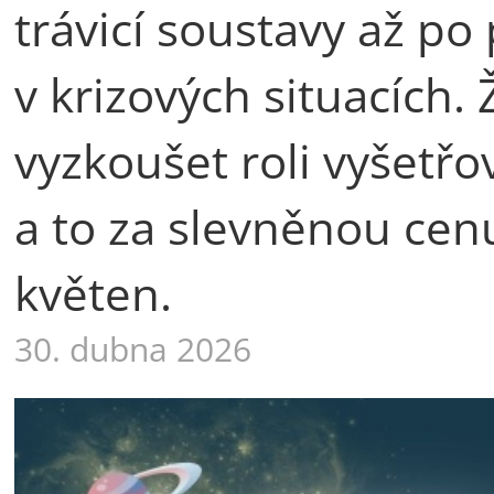
trávicí soustavy až p
v krizových situacích.
vyzkoušet roli vyšetřo
a to za slevněnou cen
květen.
30. dubna 2026