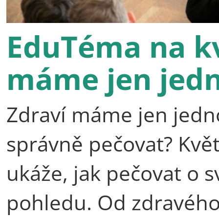
EduTéma na kv
máme jen jed
Zdraví máme jen jedno,
správně pečovat? Kv
ukáže, jak pečovat o s
pohledu. Od zdravého