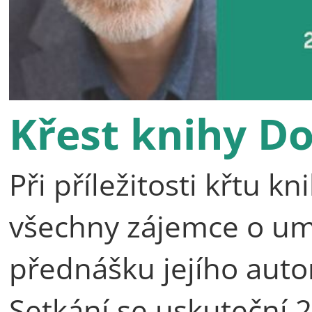
Křest knihy D
Při příležitosti křtu 
všechny zájemce o umě
přednášku jejího auto
Setkání se uskuteční 2