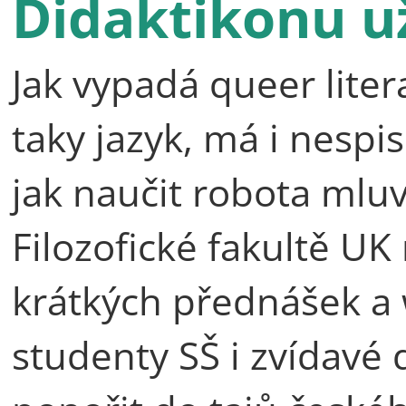
Didaktikonu už
Jak vypadá queer lite
taky jazyk, má i nespi
jak naučit robota mluv
Filozofické fakultě UK
krátkých přednášek a
studenty SŠ i zvídavé d