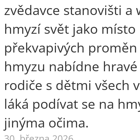
zvědavce stanovišti a
hmyzí svět jako místo 
překvapivých proměn i
hmyzu nabídne hravé 
rodiče s dětmi všech v
láká podívat se na hmyz
jinýma očima.
30. března 2026