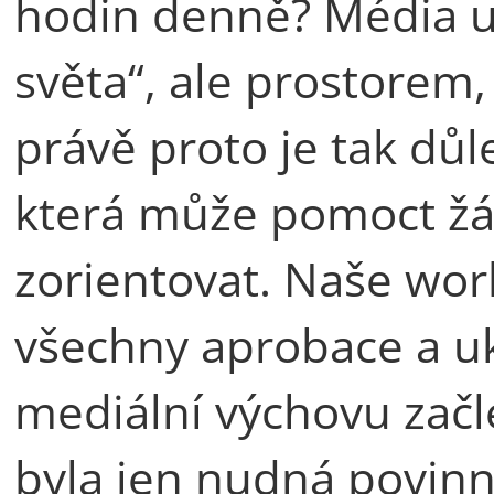
hodin denně? Média u
světa“, ale prostorem, 
právě proto je tak důl
která může pomoct žák
zorientovat. Naše wor
všechny aprobace a uk
mediální výchovu začle
byla jen nudná povinn