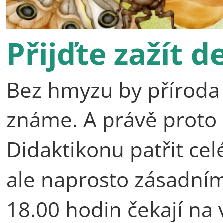
Přijďte zažít 
Bez hmyzu by příroda n
známe. A právě proto
Didaktikonu patřit c
ale naprosto zásadní
18.00 hodin čekají na 