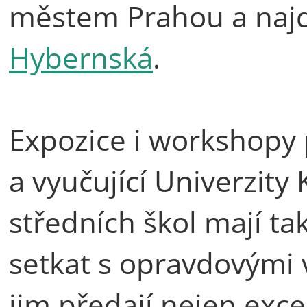
městem Prahou a naj
Hybernská
.
Expozice i workshopy p
a vyučující Univerzity 
středních škol mají t
setkat s opravdovými 
jim předají nejen excel