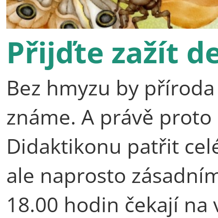
Přijďte zažít 
Bez hmyzu by příroda n
známe. A právě proto
Didaktikonu patřit c
ale naprosto zásadní
18.00 hodin čekají na 