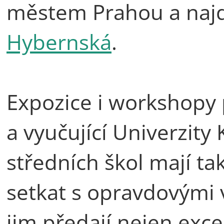
městem Prahou a naj
Hybernská
.
Expozice i workshopy p
a vyučující Univerzity 
středních škol mají t
setkat s opravdovými 
jim předají nejen excel