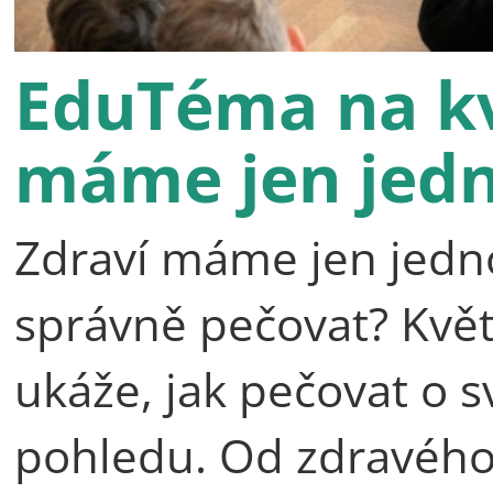
EduTéma na kv
máme jen jed
Zdraví máme jen jedno,
správně pečovat? Kv
ukáže, jak pečovat o s
pohledu. Od zdravého