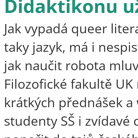
Didaktikonu už
Jak vypadá queer lite
taky jazyk, má i nespi
jak naučit robota mluv
Filozofické fakultě UK
krátkých přednášek a
studenty SŠ i zvídavé d