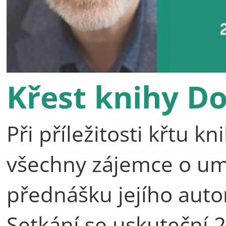
Křest knihy D
Při příležitosti křtu 
všechny zájemce o umě
přednášku jejího auto
Setkání se uskuteční 2