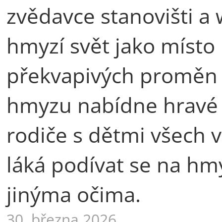
zvědavce stanovišti a
hmyzí svět jako místo 
překvapivých proměn i
hmyzu nabídne hravé 
rodiče s dětmi všech v
láká podívat se na hmyz
jinýma očima.
30. března 2026