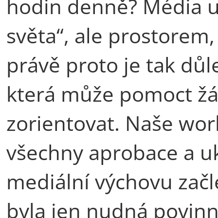
hodin denně? Média u
světa“, ale prostorem, 
právě proto je tak důl
která může pomoct žák
zorientovat. Naše wor
všechny aprobace a uk
mediální výchovu začle
byla jen nudná povinn