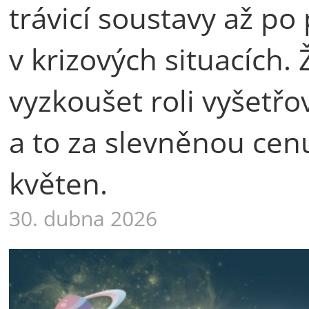
trávicí soustavy až p
v krizových situacích.
vyzkoušet roli vyšetřo
a to za slevněnou cen
květen.
30. dubna 2026