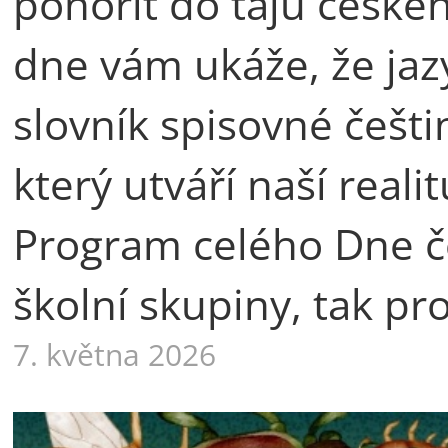
ponořit do tajů české
dne vám ukáže, že jaz
slovník spisovné češti
který utváří naší rea
Program celého Dne če
školní skupiny, tak pr
7. května 2026