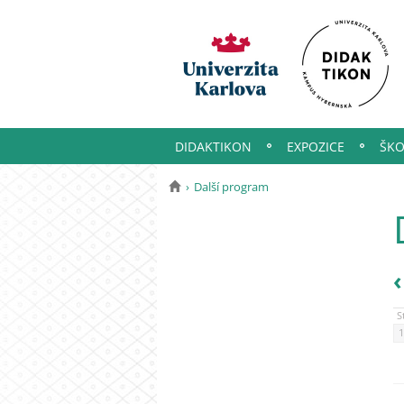
DIDAKTIKON
EXPOZICE
ŠKO
Další program
S
1