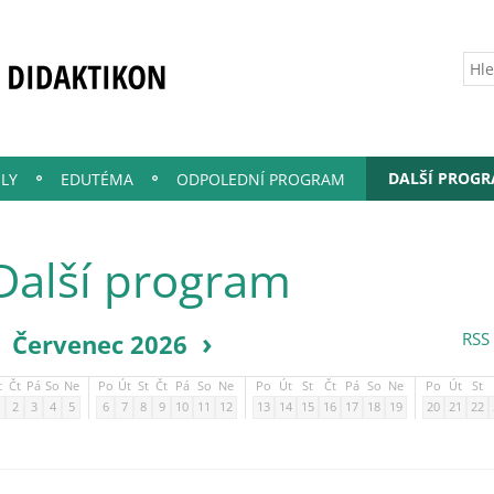
DALŠÍ PROG
LY
EDUTÉMA
ODPOLEDNÍ PROGRAM
Další program
‹
›
Červenec 2026
RSS
t
Čt
Pá
So
Ne
Po
Út
St
Čt
Pá
So
Ne
Po
Út
St
Čt
Pá
So
Ne
Po
Út
St
2
3
4
5
6
7
8
9
10
11
12
13
14
15
16
17
18
19
20
21
22