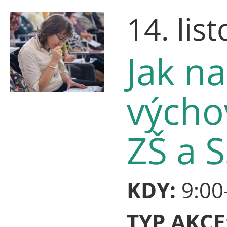
14. lis
Jak na
výcho
ZŠ a 
KDY:
9:00
TYP AKCE