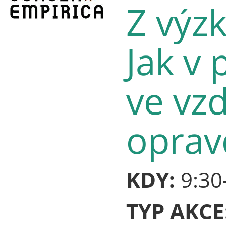
Z výz
Jak v 
ve vz
oprav
KDY:
9:30
TYP AKCE