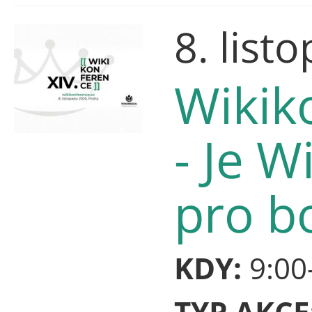
8. list
Wikik
- Je 
pro b
KDY:
9:00
TYP AKCE