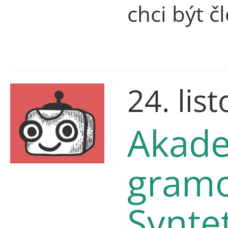
chci být č
24. lis
Akade
gramo
Syntet