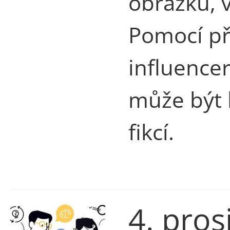
obrázků, v
Pomocí př
influence
může být 
fikcí.
4. pros