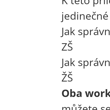
K této pří
jedinečné
Jak správn
ZŠ
Jak správn
ŽŠ
Oba work
můžete se