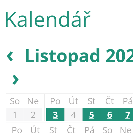
Kalendář
‹
Listopad 20
›
So
Ne
Po
Út
St
Čt
Pá
1
2
3
4
5
6
7
Po
Út
St
Čt
Pá
So
Ne