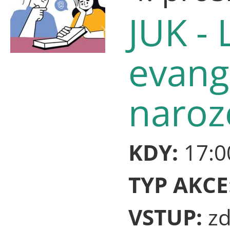
JUK -
evang
naroze
KDY:
17:0
TYP AKCE
VSTUP:
z