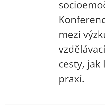
socioemoč
Konferenc
mezi výzk
vzdělávací
cesty, jak
praxí.