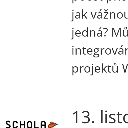
jak vážno
jedná? Mů
integrová
projektů 
13. lis