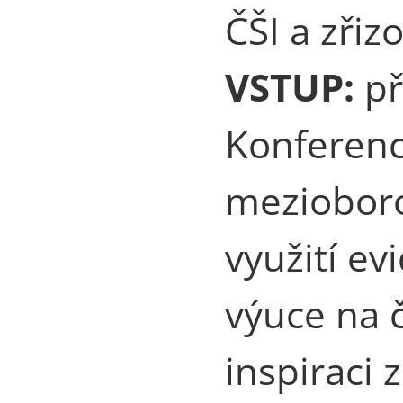
ČŠI a zřiz
VSTUP:
př
Konference
mezioboro
využití e
výuce na č
inspiraci 