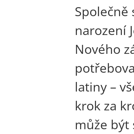
Společně 
narození 
Nového z
potřebova
latiny – v
krok za k
může být s