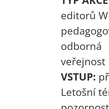
editorů W
pedagogové
odborná
veřejnost
VSTUP:
př
Letošní t
pozornost