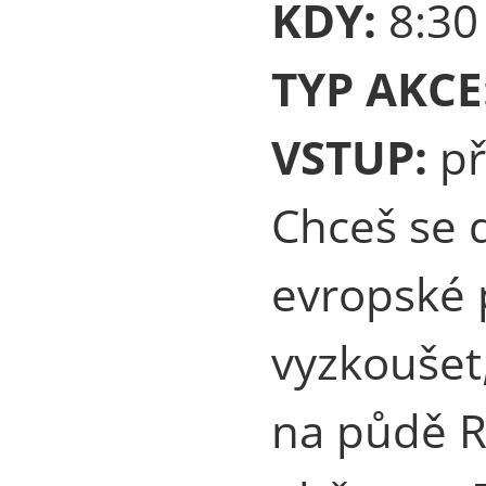
KDY:
8:30 
TYP AKCE
VSTUP:
př
Chceš se d
evropské p
vyzkoušet,
na půdě 