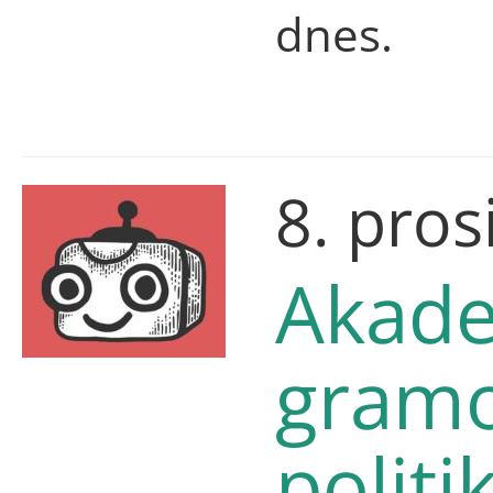
dnes.
8. pros
Akade
gramo
politi