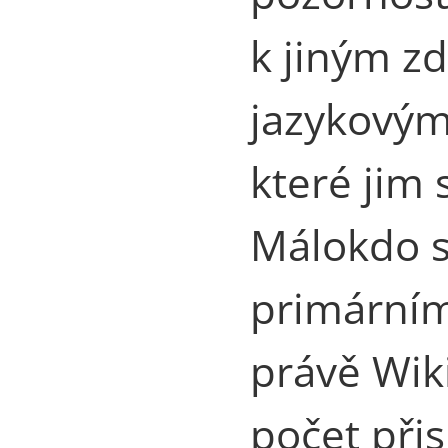
k jiným z
jazykovým
které jim 
Málokdo s
primárním
právě Wiki
počet při