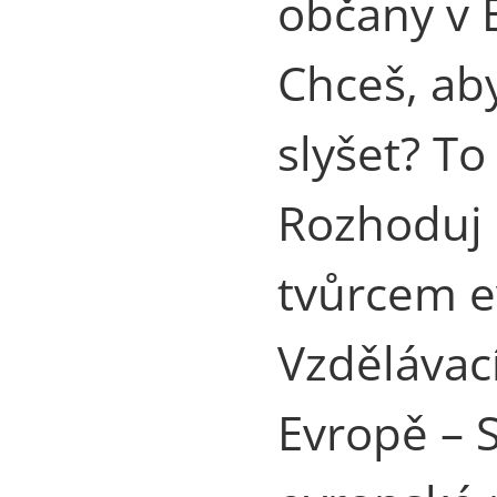
občany v 
Chceš, aby
slyšet? To
Rozhoduj 
tvůrcem e
Vzdělávac
Evropě – 