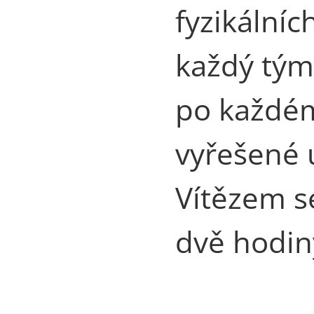
fyzikální
každý tým
po každé
vyřešené 
Vítězem se
dvě hodiny