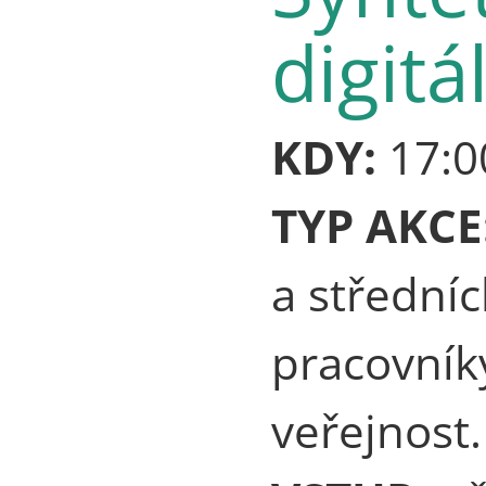
digit
KDY:
17:0
TYP AKCE
a střední
pracovník
veřejnost.