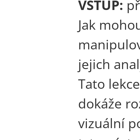
VSTUP:
př
Jak mohou
manipulov
jejich ana
Tato lekce
dokáže ro
vizuální p