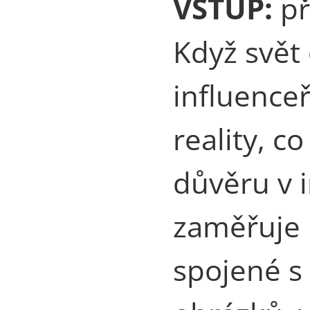
VSTUP:
př
Když svět 
influenceř
reality, c
důvěru v 
zaměřuje 
spojené s