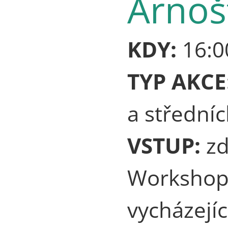
Arnoš
KDY:
16:0
TYP AKCE
a středníc
VSTUP:
z
Workshop 
vycházejíc