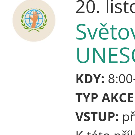
20. lis
Světov
UNES
KDY:
8:00
TYP AKCE
VSTUP:
př