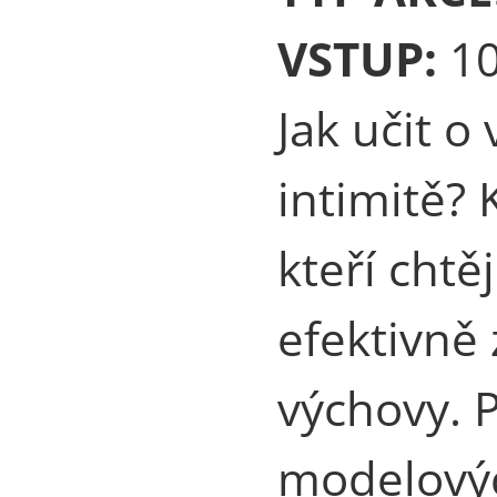
VSTUP:
1
Jak učit o 
intimitě? 
kteří chtěj
efektivně 
výchovy. P
modelových