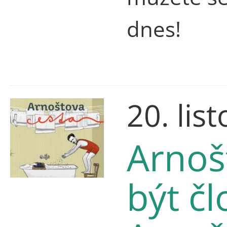
dnes!
20. lis
Arnošt
být č