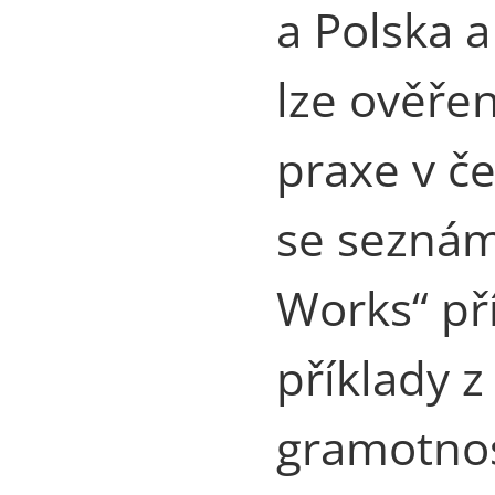
a Polska a
lze ověře
praxe v č
se seznámí
Works“ př
příklady z
gramotnos