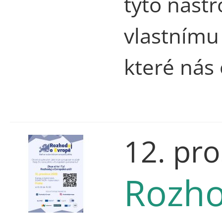
tyto nást
vlastnímu
které nás 
12. pr
Rozho