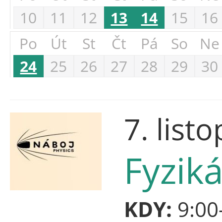
10
11
12
13
14
15
16
Po
Út
St
Čt
Pá
So
Ne
24
25
26
27
28
29
30
7. list
Fyziká
KDY:
9:00