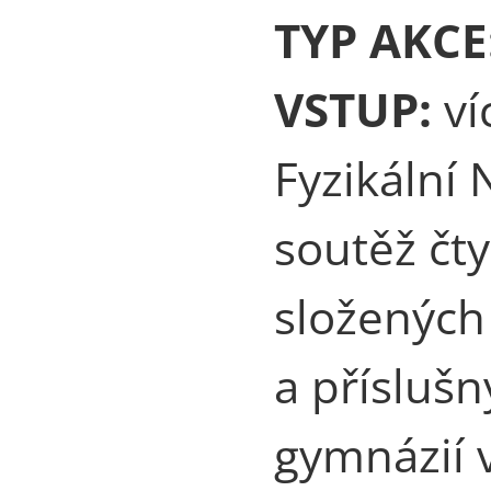
TYP AKCE
VSTUP:
ví
Fyzikální
soutěž čt
složených
a přísluš
gymnázií 