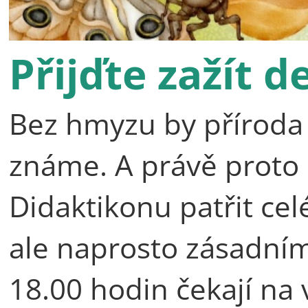
Přijďte zažít 
Bez hmyzu by příroda n
známe. A právě proto
Didaktikonu patřit c
ale naprosto zásadní
18.00 hodin čekají na 