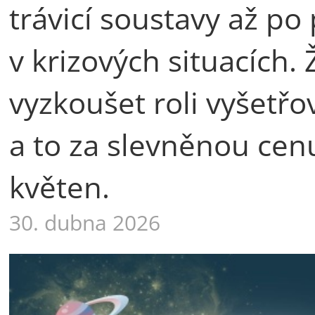
trávicí soustavy až p
v krizových situacích.
vyzkoušet roli vyšetřo
a to za slevněnou cen
květen.
30. dubna 2026