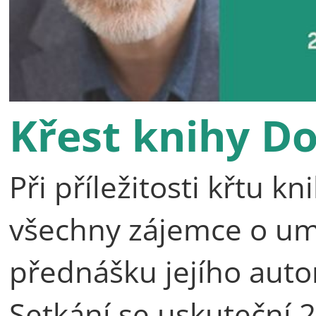
Křest knihy D
Při příležitosti křtu 
všechny zájemce o umě
přednášku jejího auto
Setkání se uskuteční 2