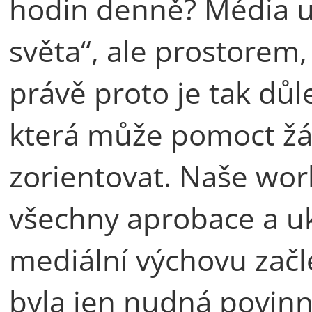
hodin denně? Média u
světa“, ale prostorem, 
právě proto je tak důl
která může pomoct žák
zorientovat. Naše wor
všechny aprobace a uk
mediální výchovu začle
byla jen nudná povinn