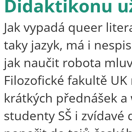
Didaktikonu už
Jak vypadá queer lite
taky jazyk, má i nespi
jak naučit robota mluv
Filozofické fakultě UK
krátkých přednášek a
studenty SŠ i zvídavé d