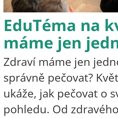
EduTéma na kv
máme jen jed
Zdraví máme jen jedno,
správně pečovat? Kv
ukáže, jak pečovat o s
pohledu. Od zdravého