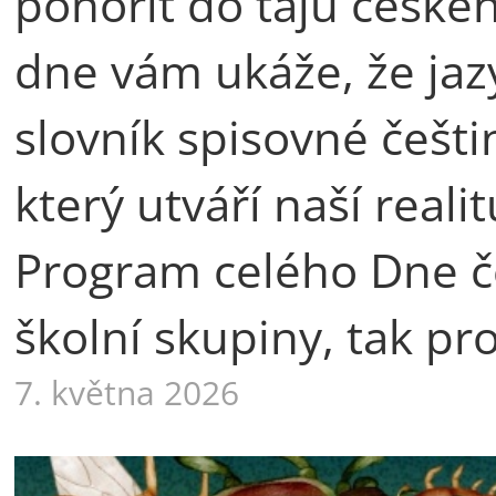
ponořit do tajů české
dne vám ukáže, že jaz
slovník spisovné češti
který utváří naší rea
Program celého Dne če
školní skupiny, tak pr
7. května 2026