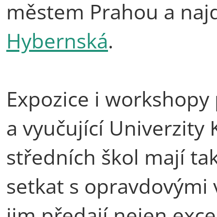
městem Prahou a naj
Hybernská
.
Expozice i workshopy p
a vyučující Univerzity 
středních škol mají t
setkat s opravdovými 
jim předají nejen excel