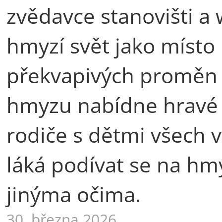
zvědavce stanovišti a
hmyzí svět jako místo 
překvapivých proměn i
hmyzu nabídne hravé 
rodiče s dětmi všech v
láká podívat se na hmyz
jinýma očima.
30. března 2026