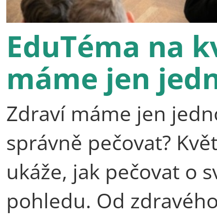
EduTéma na kv
máme jen jed
Zdraví máme jen jedno,
správně pečovat? Kv
ukáže, jak pečovat o s
pohledu. Od zdravého