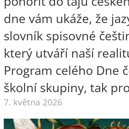
ponořit do tajů české
dne vám ukáže, že jaz
slovník spisovné češti
který utváří naší rea
Program celého Dne če
školní skupiny, tak pr
7. května 2026