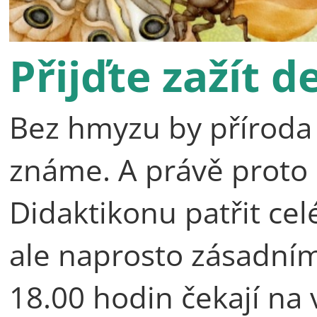
Přijďte zažít 
Bez hmyzu by příroda n
známe. A právě proto
Didaktikonu patřit c
ale naprosto zásadní
18.00 hodin čekají na 