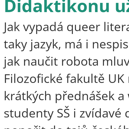
Didaktikonu už
Jak vypadá queer lite
taky jazyk, má i nespi
jak naučit robota mluv
Filozofické fakultě UK
krátkých přednášek a
studenty SŠ i zvídavé d