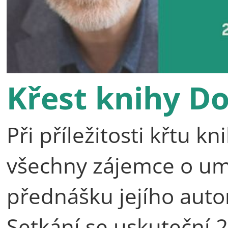
Křest knihy D
Při příležitosti křtu 
všechny zájemce o umě
přednášku jejího auto
Setkání se uskuteční 2