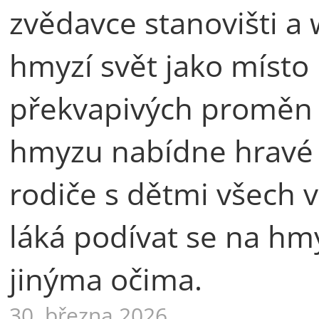
zvědavce stanovišti a
hmyzí svět jako místo 
překvapivých proměn i
hmyzu nabídne hravé 
rodiče s dětmi všech v
láká podívat se na hmyz
jinýma očima.
30. března 2026