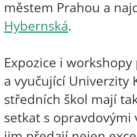
městem Prahou a naj
Hybernská
.
Expozice i workshopy p
a vyučující Univerzity 
středních škol mají t
setkat s opravdovými 
jim předají nejen excel