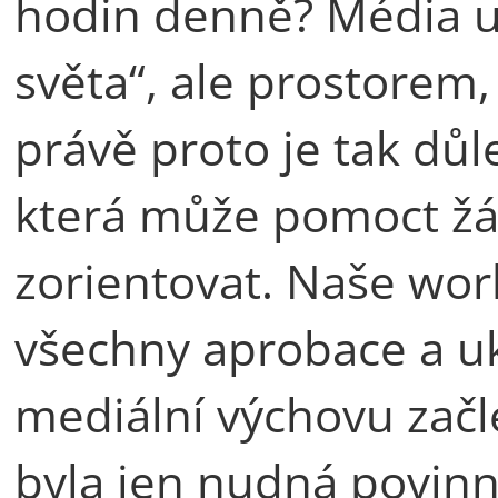
hodin denně? Média u
světa“, ale prostorem, 
právě proto je tak důl
která může pomoct žák
zorientovat. Naše wor
všechny aprobace a uk
mediální výchovu začle
byla jen nudná povinn