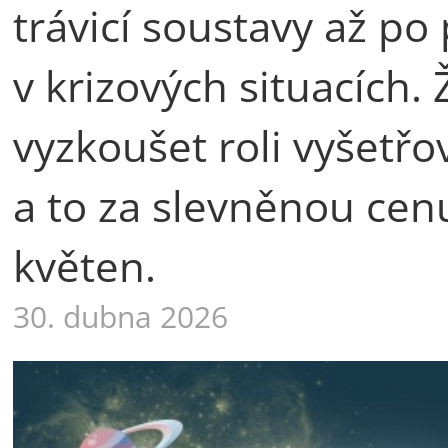
trávicí soustavy až p
v krizových situacích.
vyzkoušet roli vyšetřo
a to za slevněnou cen
květen.
30. dubna 2026