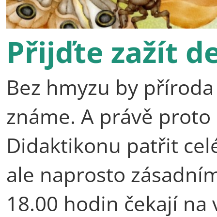
Přijďte zažít 
Bez hmyzu by příroda n
známe. A právě proto
Didaktikonu patřit c
ale naprosto zásadní
18.00 hodin čekají na 