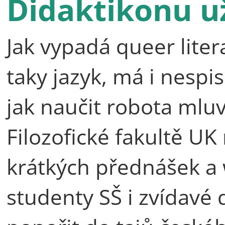
Didaktikonu už
Jak vypadá queer lite
taky jazyk, má i nespi
jak naučit robota mluv
Filozofické fakultě UK
krátkých přednášek a
studenty SŠ i zvídavé d