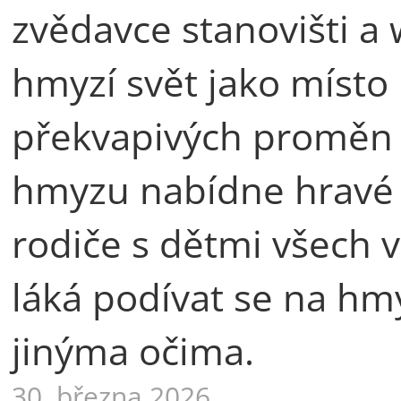
zvědavce stanovišti a
hmyzí svět jako místo 
překvapivých proměn i
hmyzu nabídne hravé 
rodiče s dětmi všech v
láká podívat se na hmyz
jinýma očima.
30. března 2026