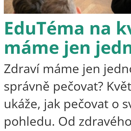
EduTéma na kv
máme jen jed
Zdraví máme jen jedno,
správně pečovat? Kv
ukáže, jak pečovat o s
pohledu. Od zdravého