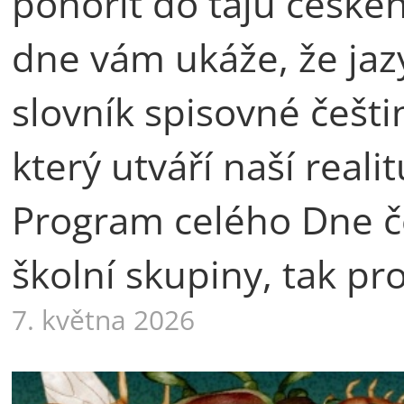
ponořit do tajů české
dne vám ukáže, že jaz
slovník spisovné češti
který utváří naší rea
Program celého Dne če
školní skupiny, tak pr
7. května 2026