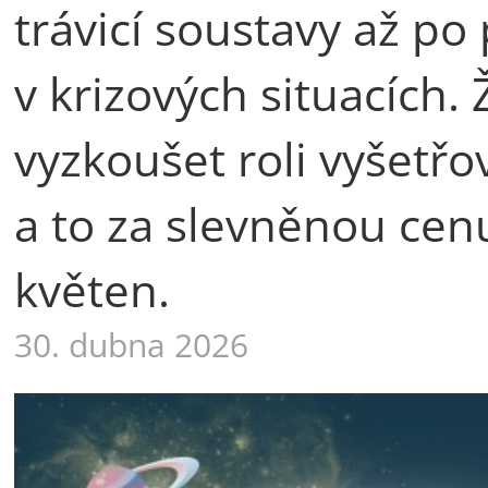
trávicí soustavy až p
v krizových situacích.
vyzkoušet roli vyšetřo
a to za slevněnou cen
květen.
30. dubna 2026