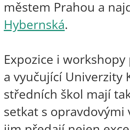
městem Prahou a naj
Hybernská
.
Expozice i workshopy p
a vyučující Univerzity 
středních škol mají t
setkat s opravdovými 
jim předají nejen excel