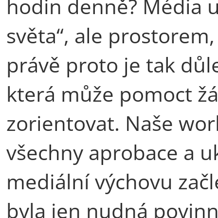
hodin denně? Média u
světa“, ale prostorem, 
právě proto je tak důl
která může pomoct žák
zorientovat. Naše wor
všechny aprobace a uk
mediální výchovu začle
byla jen nudná povinn