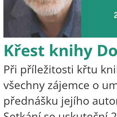
Křest knihy D
Při příležitosti křtu 
všechny zájemce o umě
přednášku jejího auto
Setkání se uskuteční 2