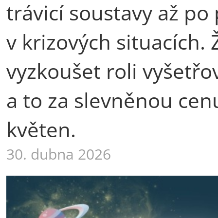
trávicí soustavy až p
v krizových situacích.
vyzkoušet roli vyšetřo
a to za slevněnou cen
květen.
30. dubna 2026