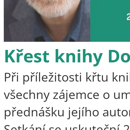
Křest knihy D
Při příležitosti křtu 
všechny zájemce o umě
přednášku jejího auto
Setkání se uskuteční 2