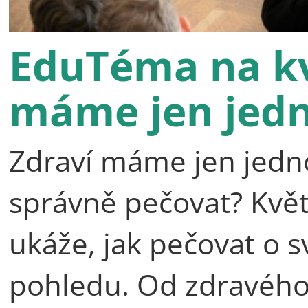
EduTéma na kv
máme jen jed
Zdraví máme jen jedno,
správně pečovat? Kv
ukáže, jak pečovat o s
pohledu. Od zdravého