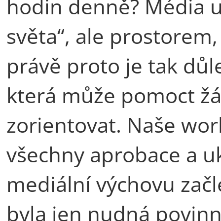
hodin denně? Média u
světa“, ale prostorem, 
právě proto je tak důl
která může pomoct žák
zorientovat. Naše wor
všechny aprobace a uk
mediální výchovu začle
byla jen nudná povinn