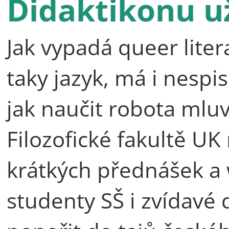
Didaktikonu už
Jak vypadá queer lite
taky jazyk, má i nespi
jak naučit robota mluv
Filozofické fakultě UK
krátkých přednášek a
studenty SŠ i zvídavé d