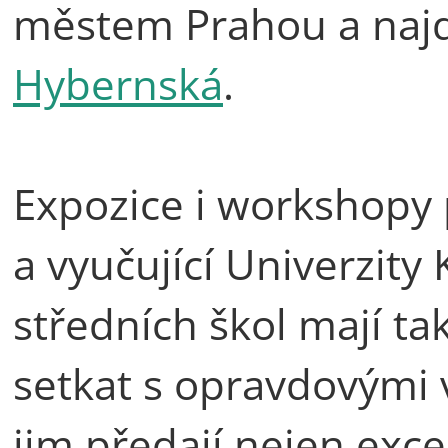
městem Prahou a naj
Hybernská
.
Expozice i workshopy p
a vyučující Univerzity 
středních škol mají t
setkat s opravdovými 
jim předají nejen excel