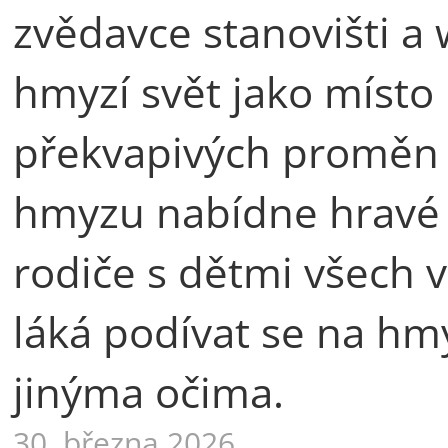
zvědavce stanovišti a
hmyzí svět jako místo 
překvapivých proměn i
hmyzu nabídne hravé 
rodiče s dětmi všech v
láká podívat se na hmyz
jinýma očima.
30. března 2026