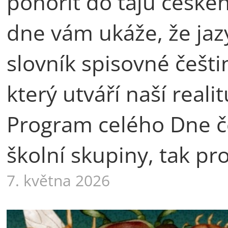
ponořit do tajů české
dne vám ukáže, že jaz
slovník spisovné češti
který utváří naší rea
Program celého Dne če
školní skupiny, tak pr
7. května 2026